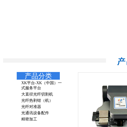
产品分类
XK平台-XK（中国）一站
式服务平台
大直径光纤切割机
光纤热剥钳（机）
光纤对准器
光通讯设备配件
精密加工