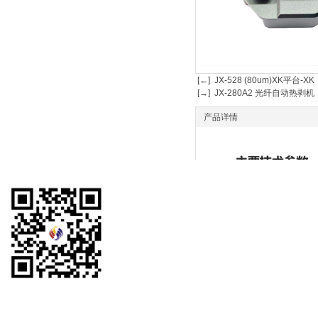
[←] JX-528 (80um)XK平
[→] JX-280A2 光纤自动热剥机
产品详情
地址
电话：0552-4
版权所有 Co