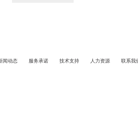
K平台-XK（中国）一站式
务平台
bu Jixin Communication Machinery Co.,
Ltd.
新闻动态
服务承诺
技术支持
人力资源
联系我