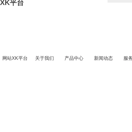
XK平台
XK平台-
服务平台
Bengbu Jixin Communic
网站XK平台
关于我们
产品中心
新闻动态
服