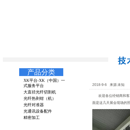
产品分类
XK平台-XK（中国）一站
2018-9-6
来源:未知
式服务平台
大直径光纤切割机
欢迎各位经销商和客户参
光纤热剥钳（机）
面是这几天展会现场的
光纤对准器
光通讯设备配件
精密加工