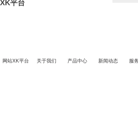
XK平台
XK平台-
服务平台
Bengbu Jixin Communic
网站XK平台
关于我们
产品中心
新闻动态
服