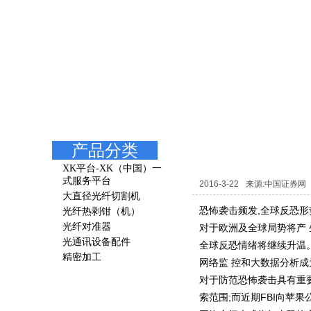
产品分类
XK平台-XK（中国）一站
式服务平台
2016-3-22
来源:中国证券网
大直径光纤切割机
恐怖袭击频发,全球反恐形
光纤热剥钳（机）
光纤对准器
对于欧洲及全球局势将产 
光通讯设备配件
全球反恐情绪将继续升温
精密加工
网络监 控和大数据分析成
对于防范恐怖袭击具有重
索范围;而近期FBI向苹