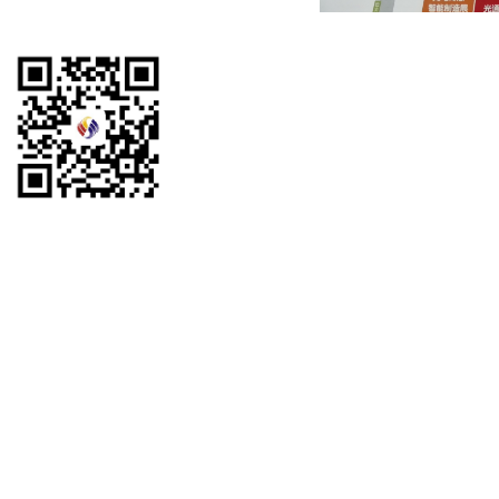
地址
电话：0552-4
版权所有 Co
上一篇:吉新通讯夏季三日游
下一篇:2019北京CCBN展会